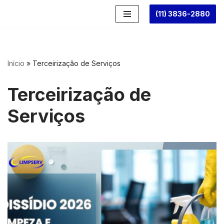
(11) 3836-2880
Pular
para
o
conteúdo
Início
»
Terceirização de Serviços
Terceirização de
Serviços