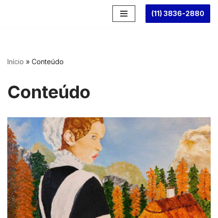
(11) 3836-2880
Pular
para
o
conteúdo
Início
»
Conteúdo
Conteúdo