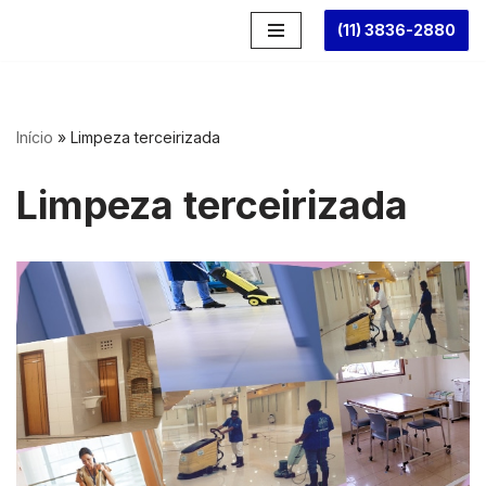
(11) 3836-2880
Pular
para
o
conteúdo
Início
»
Limpeza terceirizada
Limpeza terceirizada