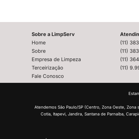
Sobre a LimpServ
Atendi
Home
(11) 38
Sobre
(11) 38
Empresa de Limpeza
(11) 36
Terceirização
(11) 9.
Fale Conosco
Estam
Atendemos São Paulo/SP (Centro, Zona Oeste, Zona s
Cotia, Itapevi, Jandira, Santana de Parnaíba, Carap